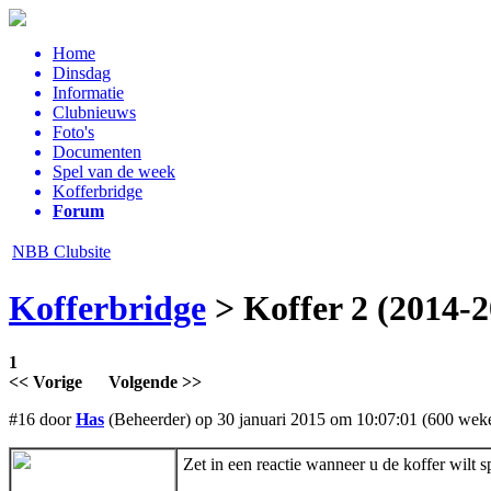
Home
Dinsdag
Informatie
Clubnieuws
Foto's
Documenten
Spel van de week
Kofferbridge
Forum
NBB Clubsite
Kofferbridge
> Koffer 2 (2014-2
1
<< Vorige
Volgende >>
#16 door
Has
(Beheerder) op 30 januari 2015 om 10:07:01 (600 weke
Zet in een reactie wanneer u de koffer wilt s